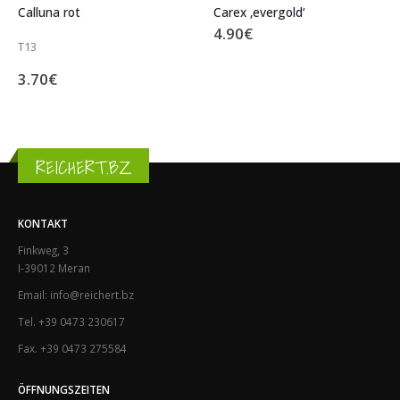
Carex ‚evergold‘
Skimmia japonica Weiß
4.90
€
12.00
€
REICHERT.BZ
KONTAKT
Finkweg, 3
I-39012 Meran
Email: info@reichert.bz
Tel. +39 0473 230617
Fax. +39 0473 275584
ÖFFNUNGSZEITEN
Montag – Freitag