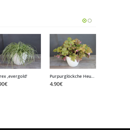
Purpurglöckche Heuchera
Skimmia japonica Rot
90
€
12.00
€
12.00
€