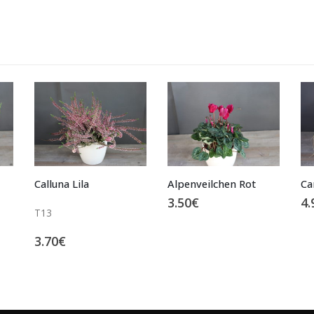
Alpenveilchen Rot
Carex ‚evergold‘
3.50
€
4.90
€
4.