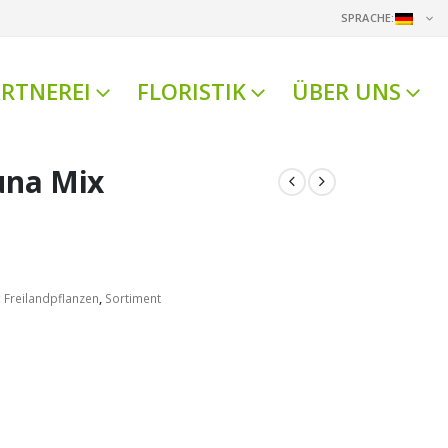
SPRACHE:
RTNEREI
FLORISTIK
ÜBER UNS
una Mix
:
Freilandpflanzen
,
Sortiment