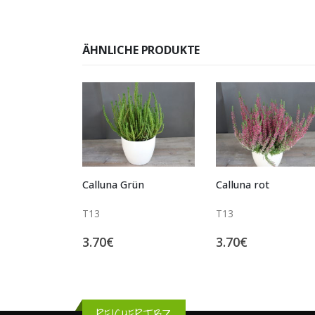
ÄHNLICHE PRODUKTE
rün
Calluna rot
Calluna Lila
T13
T13
3.70
€
3.70
€
REICHERT.BZ