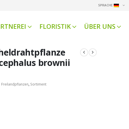
SPRACHE:
RTNEREI
FLORISTIK
ÜBER UNS
heldrahtpflanze
cephalus brownii
:
Freilandpflanzen
,
Sortiment