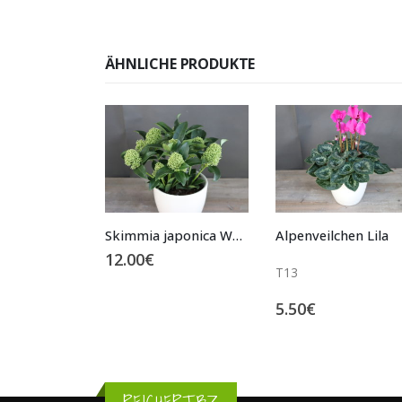
ÄHNLICHE PRODUKTE
Skimmia japonica Weiß
Alpenveilchen Lila
3.70
€
T13
5.50
€
REICHERT.BZ