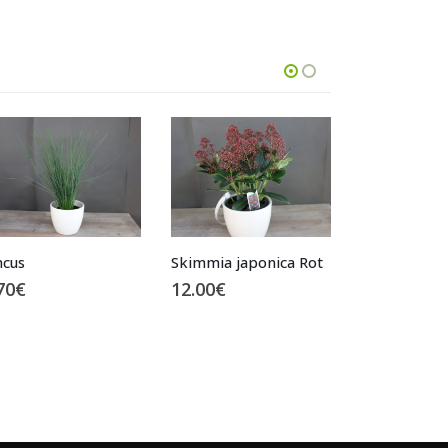
immia japonica Rot
Alpenveilchen
.00
€
3.50
€
Carex ‚everg
4.90
€