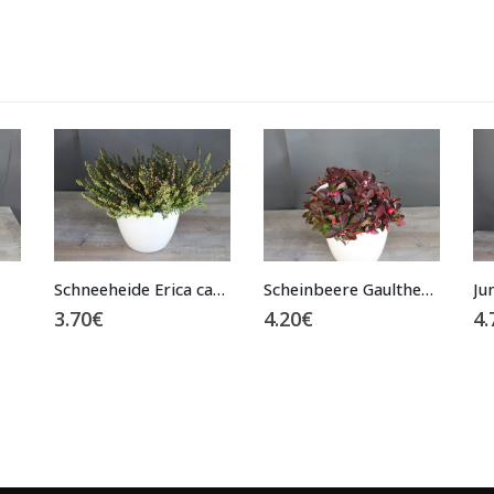
Schneeheide Erica carnea
Scheinbeere Gaultheria
Juncus
Sk
4.20
€
4.70
€
12