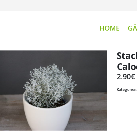
HOME
GÄ
Stac
Calo
2.90
€
Kategorien