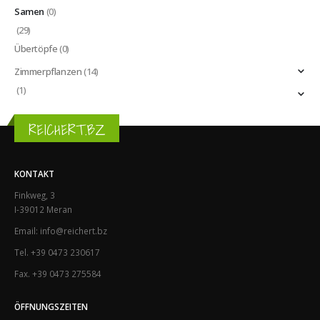
Samen
(0)
(29)
Übertöpfe
(0)
Zimmerpflanzen
(14)
(1)
REICHERT.BZ
KONTAKT
Finkweg, 3
I-39012 Meran
Email: info@reichert.bz
Tel. +39 0473 230617
Fax. +39 0473 275584
ÖFFNUNGSZEITEN