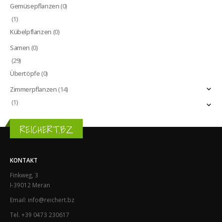
Gemüsepflanzen
(0)
(1)
Kübelpflanzen
(0)
Samen
(0)
(29)
Übertöpfe
(0)
Zimmerpflanzen
(14)
(1)
REICHERT.BZ
KONTAKT
Finkweg, 3
I-39012 Meran
Email: info@reichert.bz
Tel. +39 0473 230617