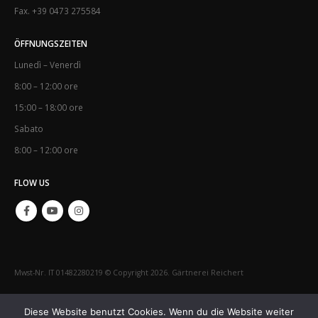
Fax. +39 0473 275584
ÖFFNUNGSZEITEN
Lunedì – Venerdì
8:00 – 12:00 ore
15:00 – 18:00 ore
Sabato
8:00 – 12:00 ore
FLOW US
Mwst-Nr. IT 01482280219 © Copyright 2026. Gärtnerei Reichert
IMPRESSUM
CONTATTO
Diese Website benutzt Cookies. Wenn du die Website weiter