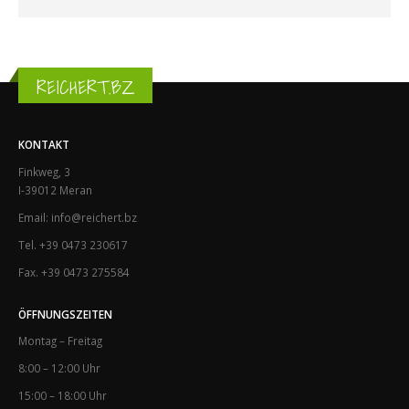
REICHERT.BZ
KONTAKT
Finkweg, 3
I-39012 Meran
Email: info@reichert.bz
Tel. +39 0473 230617
Fax. +39 0473 275584
ÖFFNUNGSZEITEN
Montag – Freitag
8:00 – 12:00 Uhr
15:00 – 18:00 Uhr