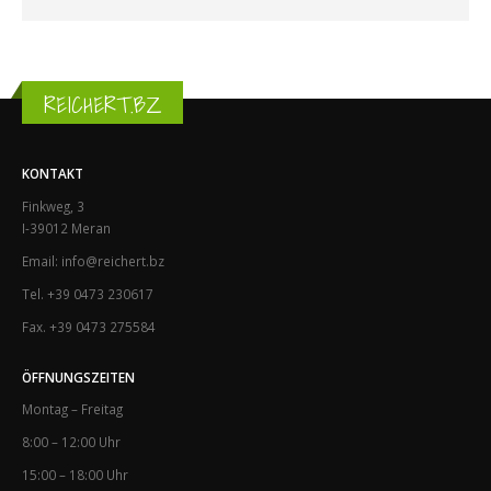
REICHERT.BZ
KONTAKT
Finkweg, 3
I-39012 Meran
Email: info@reichert.bz
Tel. +39 0473 230617
Fax. +39 0473 275584
ÖFFNUNGSZEITEN
Montag – Freitag
8:00 – 12:00 Uhr
15:00 – 18:00 Uhr